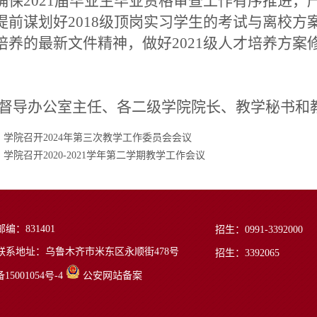
确保2021届毕业生毕业资格审查工作有序推进
提前谋划好2018级顶岗实习学生的考试与离校
培养的最新文件精神，做好2021级人才培养方
导办公室主任、各二级学院院长、教学秘书和
：
学院召开2024年第三次教学工作委员会会议
：
学院召开2020-2021学年第二学期教学工作会议
邮编：831401
招生：0991-3392000
联系地址：乌鲁木齐市米东区永顺街478号
招生：3392065
15001054号-4
公安网站备案