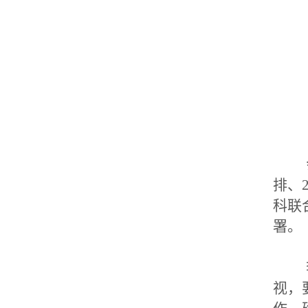
会
排、
科联
署。
李
视，