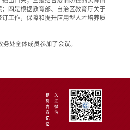
，严把出口关；三是结合疫情防控的实际情
方案；四是根据教育部、自治区教育厅关于
案修订工作，保障和提升应用型人才培养质
教务处全体成员参加了会议。
镌
关
刻
注
青
微
春
信
记
忆