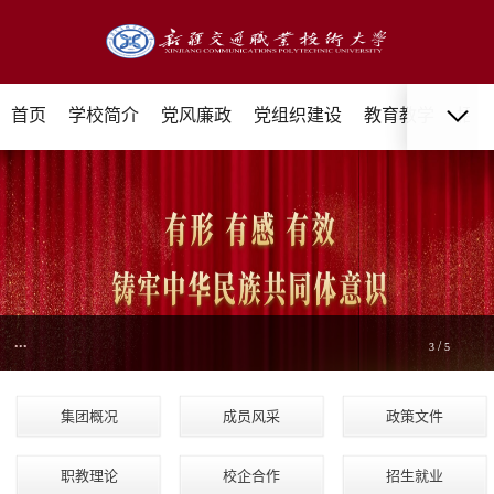
首页
学校简介
党风廉政
党组织建设
教育教学
招生
...
/
3
5
集团概况
成员风采
政策文件
职教理论
校企合作
招生就业