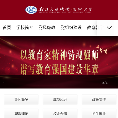
首页
学校简介
党风廉政
党组织建设
教育教学
招生
.
/
2
5
集团概况
成员风采
政策文件
职教理论
校企合作
招生就业