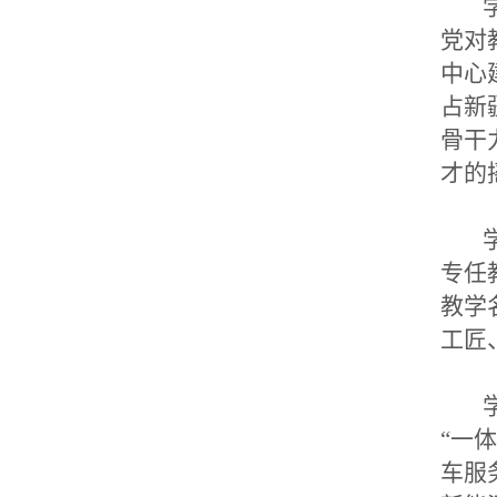
学
党对
中心
占新
骨干
才的
学
专任
教学
工匠
学
“一
车服