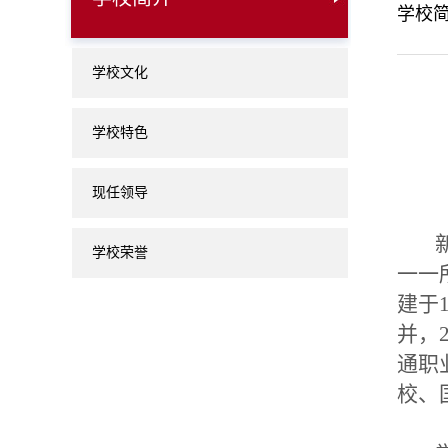
学校
学校文化
学校特色
现任领导
新
学校荣誉
一一
建于
并，
通职
校、