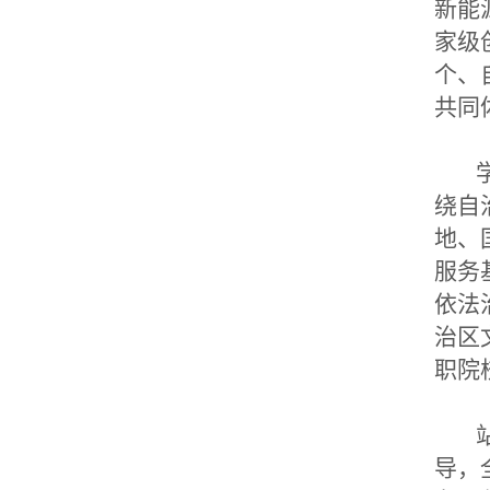
新能
家级
个、
共同
学
绕自
地、
服务
依法
治区
职院
站
导，