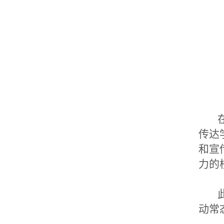
在
传达
和宣
力的
此
动常