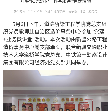
开展“阳光造价，科学服务”党建活动
发布时间：2026/05/09
来源：道路桥梁工程学院
作者：夏亮亮
5
月
6
日
下午，道路桥梁工程学院党总支组
织党员教师
赴自治区造价事务中心参加
“党建
+
业务微讲堂”活动
。本次
活动
由新疆公路工程
造价事务中心党支部牵头，联合新疆交通职业
技术大学道桥学院党
总支
、中铁第一勘察设计
集团有限公司经济处党支部共同举办
。