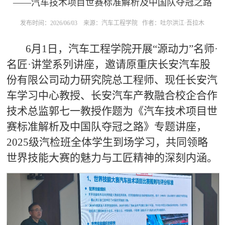
——汽车技术项目世赛标准解析及中国队夺冠之路
发布时间：2026/06/03
来源：汽车工程学院
作者：吐尔洪江·吾拉木
6
月
1
日
，
汽车工程学院开展
“源动力”
名师
·
名匠
·
讲堂系列讲座，邀请原重庆长安汽车股
份有限公司动力研究院总工程师、现任长安汽
车学习中心教授、长安汽车产教融合校企合作
技术总监郭七一教授作题为《汽车技术项目世
赛标准解析及中国队夺冠之路》专题讲座，
2025
级汽检班全体学生到场学习，共同领略
世界技能大赛的魅力与工匠精神的深刻内涵。