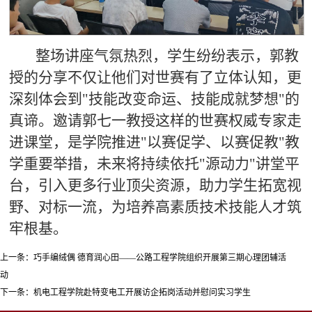
整场讲座气氛热烈，学生纷纷表示，郭教
授的分享不仅让他们对世赛有了立体认知，更
深刻体会到"技能改变命运、技能成就梦想"的
真谛。邀请郭七一教授这样的世赛权威专家走
进课堂，是学院推进"以赛促学、以赛促教"教
学重要举措，未来将持续依托"源动力"讲堂平
台，引入更多行业顶尖资源，助力学生拓宽视
野、对标一流，为培养高素质技术技能人才筑
牢根基。
上一条：
巧手编绒偶 德育润心田——公路工程学院组织开展第三期心理团辅活
动
下一条：
机电工程学院赴特变电工开展访企拓岗活动并慰问实习学生