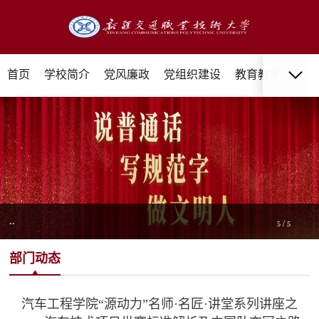
首页
学校简介
党风廉政
党组织建设
教育教学
招生
..
/
5
5
部门动态
汽车工程学院“源动力”名师·名匠·讲堂系列讲座之