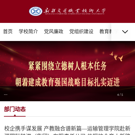
首页
学校简介
党风廉政
党组织建设
教育教学
招生
...
/
4
5
部门动态
校企携手谋发展 产教融合谱新篇—运输管理学院赴新