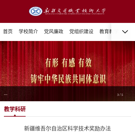
首页
学校简介
党风廉政
党组织建设
教育教学
招生
...
/
3
5
教学科研
新疆维吾尔自治区科学技术奖励办法