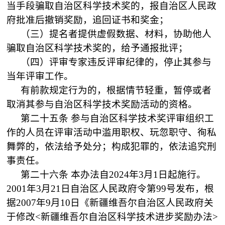
当手段骗取自治区科学技术奖的，报自治区人民政
府批准后撤销奖励，追回证书和奖金；
（三）提名者提供虚假数据、材料，协助他人
骗取自治区科学技术奖的，给予通报批评；
（四）评审专家违反评审纪律的，停止其参与
当年评审工作。
有前款规定行为的，根据情节轻重，暂停或者
取消其参与自治区科学技术奖励活动的资格。
第二十五条
参与自治区科学技术奖评审组织工
作的人员在评审活动中滥用职权、玩忽职守、徇私
舞弊的，依法给予处分；构成犯罪的，依法追究刑
事责任。
第二十六条
本办法自
2024
年
3
月
1
日起施行。
2001
年
3
月
21
日自治区人民政府令第
99
号发布，根
据
2007
年
9
月
10
日《新疆维吾尔自治区人民政府关
于修改
<
新疆维吾尔自治区科学技术进步奖励办法
>