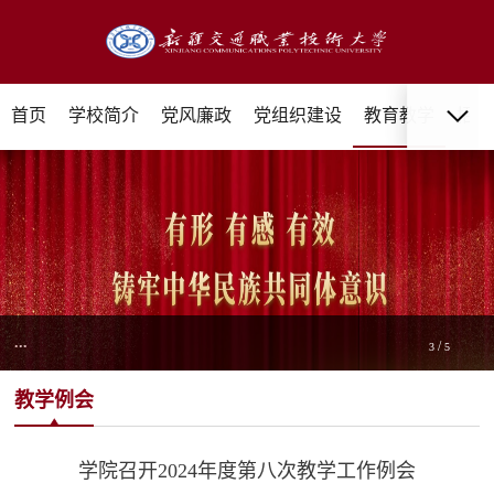
首页
学校简介
党风廉政
党组织建设
教育教学
招生
...
/
3
5
教学例会
学院召开2024年度第八次教学工作例会