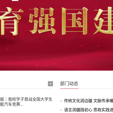
关闭
部门动态
报｜我校学子首战全国大学生
传统文化润边疆 文脉传承暖乡
能汽车竞赛...
语言润疆践初心 思政实践进