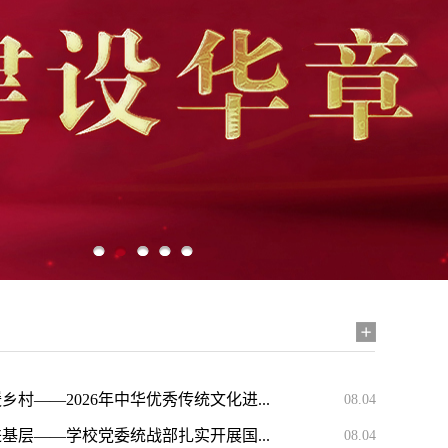
1
1
2
2
3
3
4
4
5
5
村——2026年中华优秀传统文化进...
08.04
基层——学校党委统战部扎实开展国...
08.04