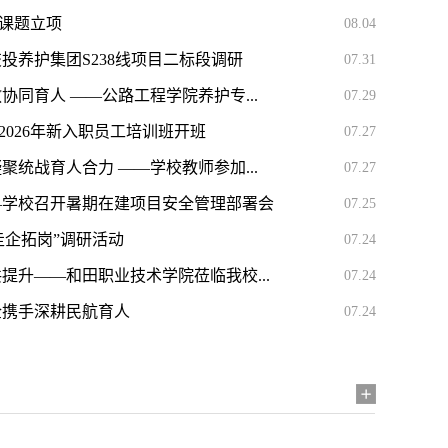
课题立项
08.04
投养护集团S238线项目二标段调研
07.31
协同育人 ——公路工程学院养护专...
07.29
026年新入职员工培训班开班
07.27
聚统战育人合力 ——学校教师参加...
07.27
—学校召开暑期在建项目安全管理部署会
07.25
走企拓岗”调研活动
07.24
提升——和田职业技术学院莅临我校...
07.24
企携手深耕民航育人
07.24