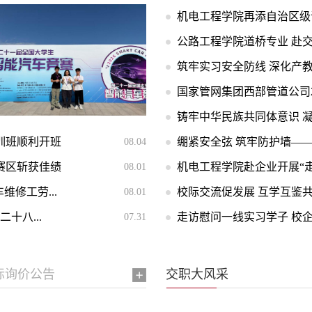
机电工程学院再添自治区级
公路工程学院道桥专业 赴交
筑牢实习安全防线 深化产教
国家管网集团西部管道公司2
铸牢中华民族共同体意识 凝
训班顺利开班
绷紧安全弦 筑牢防护墙—
08.04
赛区斩获佳绩
机电工程学院赴企业开展“
08.01
维修工劳...
校际交流促发展 互学互鉴共
08.01
十八...
走访慰问一线实习学子 校
07.31
标询价公告
交职大风采