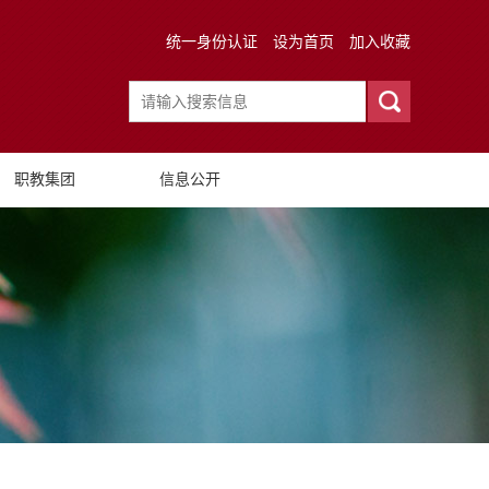
统一身份认证
设为首页
加入收藏
职教集团
信息公开