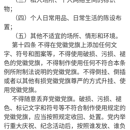
（三）私人场所、个人网络空间的标识
物；
（四）个人日常用品、日常生活的陈设布
置；
（五）其他不适宜的场所、情形和环境。
第十四条 不得在党徽党旗上添加任何文
字、符号和图案等，不得使用破损、污损、褪
色的党徽党旗，不得制作使用任何不符合本条
例所附制法说明的党徽党旗。不得倒挂、倒插
或者以其他有损党徽党旗尊严的方式升挂、使
用党徽党旗。
不得随意丢弃党徽党旗。破损、污损、褪
色、标记文字和符号等不符合制作使用规定的
党徽党旗，应当按照规定收回、处置。党内举
行重大庆祝、纪念活动后，按照谁发放、谁负