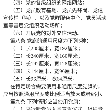
（四）党的各级组织的网络网站；
（五）党员教育基地、党员先锋岗、党建
宣传栏（墙），以及党群服务中心、党员活动
室等基层党组织活动场所；
（六）开展党的对外交往活动。
第八条 党旗的通用尺度为下列5种：
（一）长288厘米，宽192厘米；
（二）长240厘米，宽160厘米；
（三）长192厘米，宽128厘米；
（四）长144厘米，宽96厘米；
（五）长96厘米，宽64厘米。
在特定场合需要使用非通用尺度党旗的，
应当按照通用尺度成比例适当放大或者缩小。
第九条 下列情形应当使用党旗：
（一）举行新党员入党宣誓仪式，组织党