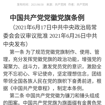
发布时间：2021/06/30
来源：共产党网
作者：共产党网
中国共产党党徽党旗条例
（2021年6月17日中共中央政治局常
委会会议审议批准 2021年6月26日中共
中央发布）
第一条 为了规范党徽党旗制作、使用、管
理，充分发挥党徽党旗的政治功能，增强党的
凝聚力、战斗力，激发党员党的意识，激励全
党不忘初心、牢记使命，坚定理想信念，团结
带领全国各族人民在党的旗帜下奋勇前进，根
据《中国共产党章程》，制定本条例。
第二条 中国共产党党徽为镰刀和锤头组成
的图案。中国共产党党旗为旗面缀有金黄色党