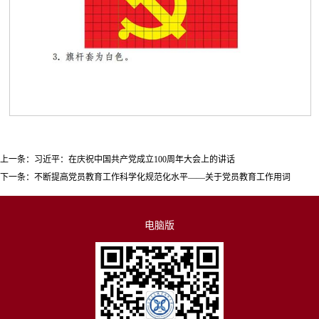
上一条：
习近平：在庆祝中国共产党成立100周年大会上的讲话
下一条：
不断提高党员教育工作科学化规范化水平——关于党员教育工作用词
电脑版