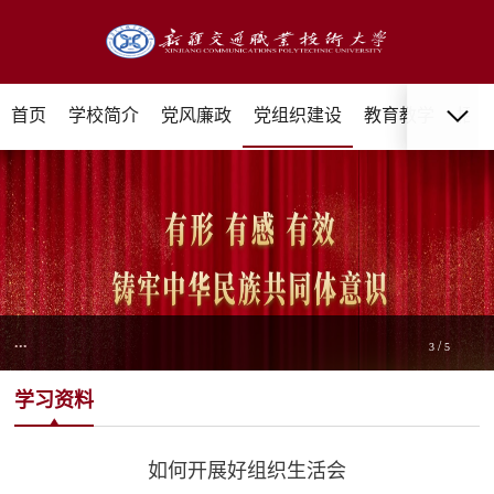
首页
学校简介
党风廉政
党组织建设
教育教学
招生
...
/
4
5
学习资料
如何开展好组织生活会