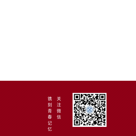
镌
关
刻
注
青
微
春
信
记
忆