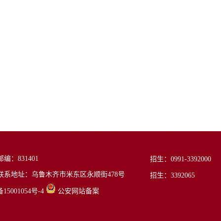
邮编：831401
招生：0991-3392000
联系地址：乌鲁木齐市米东区永顺街478号
招生：3392065
15001054号-4
公安网站备案