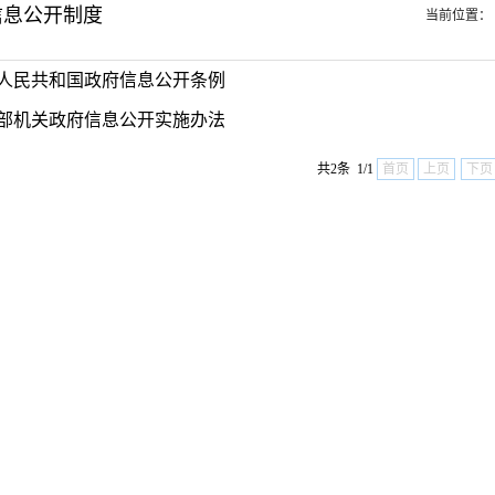
信息公开制度
当前位置：
人民共和国政府信息公开条例
部机关政府信息公开实施办法
共2条 1/1
首页
上页
下页